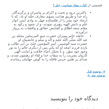
قسمتی از
کتاب معاد شناسی جلد 1
پاكترین درود و تحیت و اكرام بر پیامبران و برگزیدگان
راه خدا و طریق هدایت بسوى معارف حقّه او باد، كه با
ارشاد خود بشر را از ظلمتكده جهل به وادى ایمن انوار
علم و دانش الهیه رهبرى نمودند، و از جمود و ركود به
مقام سعه اطلاق و گشایش حقائق و واقعیات به پرواز
درآوردند.
خاصّه خاتم پیمبران حضرت سید المرسلین‌
محمّد بن
عبد اللَه‌
صلّى اللَه علیه و آله و سلّم و جانشینان او
حضرت سید الوصیین، أمیر المؤمنین‌
علىّ بن أبى طالب‌
و
یازده فرزند امجد او كه یكى پس از دیگرى عالم را به نور
وجود خود منوّر، و با تحمّل أعباء خلافت و امانت الهى
كاروان بشریت را به میقات خدا و لقاء او رهنمون شدند، و
صداى پر طنین جرس قافله را به گوش جهانیان رساندند
راهبری
→
نوشته قبل
نوشته
نوشته بعد
←
دیدگاه‌ خود را بنویسید