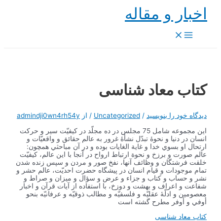
پرش
اخبار و مقاله
به
محتوا
Main
Menu
کتاب معاد شناسی
دیدگاه‌ خود را بنویسید
/
Uncategorized
/ از
admindji0wn4rh54y
اين مجموعه شامل 75 مجلس در ده مجلّد در كيفيّت سير و حركت
انسان در دنيا و نحوۀ تبدّل نشأۀ غرور به عالم حقائق و واقعيّات و
ارتحال او بسوي خدا و غاية الغايات بوده و در آن مباحثي همچون:
عالم صورت و برزخ و نحوة ارتباط ارواح در آنجا با اين عالم، كيفيّت
خلقت فرشتگان و وظائف آنها، نفخ صور و مردن و سپس زنده شدن
تمام موجودات و قيام انسان در پيشگاه حضرت احديّت، عالم حشر و
نشر و حساب و كتاب و جزاء و عرض و سؤال و ميزان و صراط و
شفاعت و اعراف و بهشت و دوزخ، با استفاده از آيات قرآن و اخبار
معصومين و ادلّۀ عقليّه و فلسفيّه و مطالب ذوقيّه و عرفانيّه بنحو
أوفي و أوفر مطرح گشته است
کتاب معاد شناسی