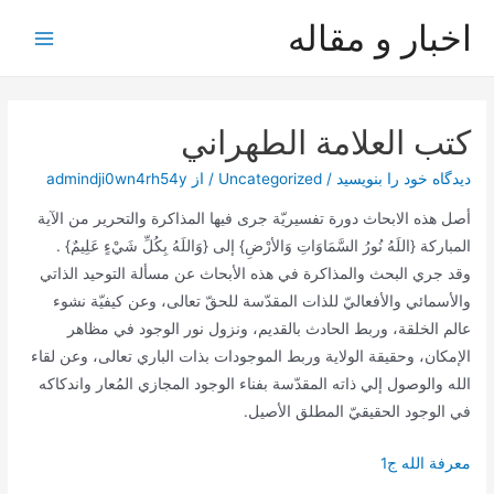
رش
اخبار و مقاله
ه
Main
حتوا
Menu
كتب العلامة الطهراني
دیدگاه‌ خود را بنویسید
/
Uncategorized
/ از
admindji0wn4rh54y
أصل‌ هذه‌ الابحاث‌ دورة‌ تفسيريّة‌ جرى فيها المذاكرة‌ والتحرير من‌ الآية‌
المباركة‌ {اللَهُ نُورُ السَّمَاوَاتِ وَالأرْضِ} إلى {وَاللَهُ بِكُلِّ شَيْءٍ عَلِيمٌ} .
وقد جري البحث‌ والمذاكرة‌ في هذه‌ الأبحاث‌ عن‌ مسألة‌ التوحيد الذاتي
والأسمائي والأفعاليّ للذات‌ المقدّسة‌ للحقّ تعالى، وعن‌ كيفيّة‌ نشوء
عالم‌ الخلقة‌، وربط‌ الحادث‌ بالقديم‌، ونزول‌ نور الوجود في مظاهر
الإمكان‌، وحقيقة‌ الولاية‌ وربط‌ الموجودات‌ بذات‌ الباري تعالى، وعن‌ لقاء
الله‌ والوصول‌ إلي ذاته‌ المقدّسة‌ بفناء الوجود المجازي المُعار واندكاكه‌
في الوجود الحقيقيّ المطلق‌ الأصيل‌.
معرفة الله ج1