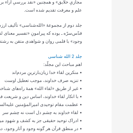
مجازیِ خلایق» و همچنین «نقد بررسیِ آراء بر
علم و معرفت تقدیم شده است.
جلد دوم از مجموعۀ «الله‌شناسی» تألیف ارز
قدّس‌سرّه ـ بوده که پیرامونِ «تفسیر معنای
وجود» با قلمی روان و شواهدی متقن به رشتۀ
جلد 2 الله شناسی
اهم مباحث این مجلّد:
• منکرین لقاء خدا زیان‌بارترینِ مردم‌اند
• تنزیه صرف خداوند، موجب تعطیل اوست
• غیر از طریق «لقاء الله» همۀ راه‌های شناخ
• با انکار لقاء خداوند، اساس دین و شریعت فر
• عظمت مقام توحیدی امیرالمؤمنین علیه‌السل
• لقاء خداوند به چشم دل است نه چشم سر
• ادراک توحید حقیقی جز به کشف و شهود می
• در منطق قرآن هر گونه وجود و آثار وجود، 