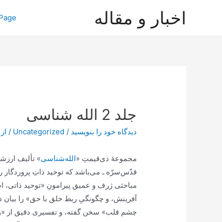
رش
اخبار و مقاله
Page
ه
حتوا
جلد 2 الله شناسی
دیدگاه‌ خود را بنویسید
/
Uncategorized
/ از
مجموعۀ ذی‌قیمتِ «
الله‌شناسی
» تألیف ارزش
قدّس‌سرّه ـ می‌باشد که توحید ذاتِ پروردگار ر
مباحثی ژرف و عمیق پیرامونِ «توحید ذاتی، 
آفرینش، و چگونگیِ ربط خلق با حق» را بیان داش
چشم قلب» سخن گفته، و تفسیری دقیق از «و