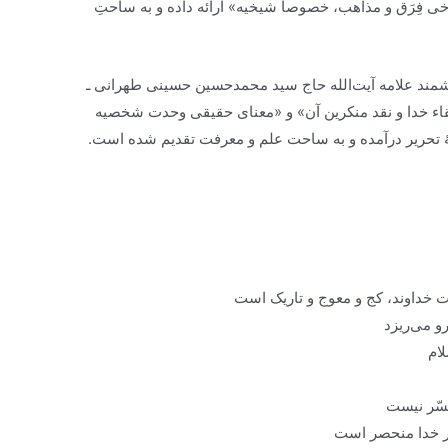
خی فِرَق و مذاهب، خصوصاً شیخیه» ارائه داده و به ساحتِ
شمند علامه آیت‌الله حاج سید محمد‌حسین حسینی طهرانی ـ
 لقاء خدا و نقد منکرین آن» و «معنای حقیقی وحدت شخصیه
 تحریر درآمده و به ساحت علم و معرفت تقدیم شده است.
ت خداوند، کج و معوج و تاریک است
و می‌ریزد
ام
سّر نیست
در خدا منحصر است