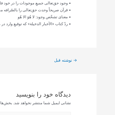
• وجود حق‌تعالی جمیعِ موجودات را در خود فا
• قرآن صریحاً وحدت حق‌تعالی را بالصّرافه می
• معنای تشخّص وجود: لا هُوَ الا هُو
• ردّ کتاب «الأخبار الدخیلة» که توقیعِ وارد 
راهبری
→
نوشته قبل
نوشته
دیدگاه‌ خود را بنویسید
نشانی ایمیل شما منتشر نخواهد شد.
بخش‌های