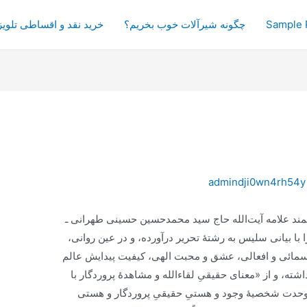
Sample 
چگونه شیرآلات خوب بخریم؟
خرید نقد و اقساطی تلویز
admindji0wn4rh54y
مند علامه آیت‌الله حاج سید محمد‌حسین حسینی طهرانی ـ
ا با بیانی سلیس به رشتۀ تحریر درآورده، و در عین روانی،
اسمائی و افعالی، عشق و محبت الهی، کیفیت پیدایش عالم
ته، و از «معنای حقیقیِ لقاء‌الله و مشاهدۀ پروردگار با
حدت شخصیۀ وجود و هستیِ حقیقیِ پروردگار و هستی