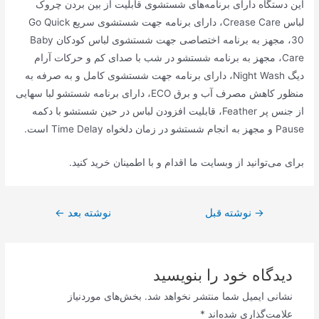
این دستگاه دارای برنامه‌های شستشوی قابلیت از بین بردن چروک
لباس Crease Care، دارای برنامه جهت شستشوی سریع Go Quick
30، مجهز به برنامه اختصاصی جهت شستشوی لباس کودکان Baby
Care، مجهز به برنامه شستشو در شب با صدای کم و حرکات آرام
دیگ Night Wash، دارای برنامه جهت شستشوی کامل و به صرفه به
منظور کاهش مصرف آب و برق ECO، دارای برنامه شستشو لبا سهایی
از جنس پر Feather، قابلیت افزودن لباس در حین شستشو با دکمه
Pause و مجهز به انجام شستشو در زمان دلخواه Time Delay است.
برای می‌توانید از وبسایت ما اقدام و با اطمینان خرید کنید.
راهبری
→
نوشته قبل
نوشته بعد
←
نوشته
دیدگاه‌ خود را بنویسید
نشانی ایمیل شما منتشر نخواهد شد.
بخش‌های موردنیاز
علامت‌گذاری شده‌اند
*