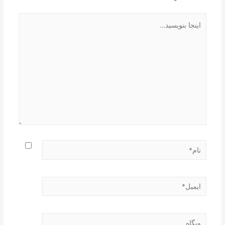
اینجا
بنویسید…
نام*
ایمیل*
وبگاه