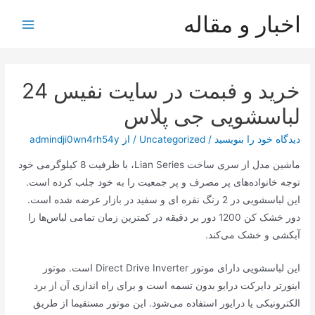
رش
اخبار و مقاله
ه
Main
حتوا
Menu
خرید و فبمت در سایت نفیس 24
لباسشویی جی پلاس
دیدگاه‌ خود را بنویسید
/
Uncategorized
/ از
admindji0wn4rh54y
ماشین مدل از سری ساخت Lian Series، با ظرفیت 8 کیلوگرمی خود
توجه خانواده‌های پر مصرف و پر جمعیت را به خود جلب کرده است.
این لباسشویی در 2 رنگ نقره ای و سفید در بازار عرضه شده است.
دور خشک کن 1200 دور بر دقیقه در کمترین زمان تمامی لباس‌ها را
آبکشی و خشک می‌کند.
این لباسشویی دارای موتور Direct Drive Inverter است. موتور
اینورتر دایرکت درایو بدون تسمه است و برای راه ‌اندازی آن از برد
الکترونیکی یا درایور استفاده می‌شود‌. این موتور مستقیما از طریق