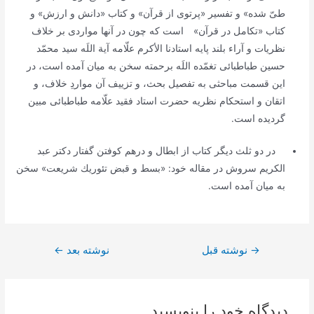
طىّ شده» و تفسیر «پرتوى از قرآن» و كتاب «دانش و ارزش» و
كتاب «تكامل در قرآن»
است كه چون در آنها مواردى بر خلاف
نظریات و آراء بلند پایه استادنا الأكرم علّامه آیة اللَه سید محمّد
حسین طباطبائى تغمّده اللَه برحمته سخن به میان آمده است، در
این قسمت مباحثى به تفصیل بحث، و تزییف آن مواردِ خلاف، و
اتقان و استحكام نظریه حضرت استاد فقید علّامه طباطبائى مبین
گردیده است.
در دو ثلث دیگر كتاب از ابطال و درهم كوفتن گفتار دكتر عبد
الكریم سروش در مقاله خود: «بسط و قبض تئوریك شریعت» سخن
به میان آمده است.
راهبری
→
نوشته قبل
نوشته بعد
←
نوشته
دیدگاه‌ خود را بنویسید