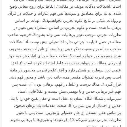
است‌ .اشكالات ده‌گانه مولف بر مقاله:1. الفاظ براي روح معاني وضع
شده اند نه براي مصاديق و نمونه‌ها پس فهم عبارات و جملات در قرآن
و روايات متكي بر نتايج علوم تجربي نخواهدبود.2. الهيات بر اساس
برهان بنا شده است و علوم تجربي بر اساس استقراء پس تغيير در
نظريات تجربي موجب تغيير برهانيات نمي‌تواند بشود.3. فرضيه صاحب
مقاله در عمل قابليت اجرائي ندارد لذا تخيلي بيش نيست.4. اشكالات
صاحب مقاله بر وضعيت تفكر ديني برخاسته از تاثيرات مذهب تحريف
شده مسيحيت بر جوامع است.5. صاحب مقاله براي اثبات فرضيه خود
از برخي مطالب و شواهد صددرصد غلط استفاده كرده است.6. افق
علمي دين سيطره بر هستي دارد و افق علوم تجربي محصور در ماده
است پس تجربه نميتواند مفسر همه جانبه دين باشد و محور فهم ديني
قرار گيرد.7. ملاك درست و غلط در فهم، برهاني بودن آن است پس
فهم غير برهاني حدس و يا توهمي بيش نيست و عقلاً قابل اعتماد
نمي‌تواند باشد.8. اتكاء انسان به عقل است و عقل يقين خود را با يك
حدس و احتمال از بين نمي‌برد.9. صحت مقدمات يك برهان صحيح،
براساس عقل مستقل از علم حصولي و تجربي است پس با تغيير
نظريات تجربي تغيير نمي‌كند.10. فرضيه‌ها و تئوري‌ها تا برهاني نشوند
ارزش معرفتي ندارند.