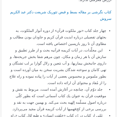
کتاب نگرشی بر مقاله بسط و قبض تئوریک شریعت دکتر عبد الکریم
سروش
چهار جلد كتاب «نور ملكوت قرآن» از دوره أنوار الملكوت، به
بحثهاى تفصیلى درباره ابدیت قرآن كریم و جاودان بودن مطالب و
مطاوى آن تا روز بازپسین اختصاص یافته است.
این مجلَّدات، در آیات كریمه قرآنیه بحث و از طرز تطبیق و
سازش آن با هر زمان و مكان، چون مرهم شفا بخش جریحه‌ها، و
داروى جانبخش بیماریها، و آب مَعین و زلال گوارا بر لب تشنگان و
تهى كامان و سوخته شدگان بشریت سخن به میان آورده است و
بطور ملموس و محسوس بعضى از آیات را پیاده نموده و راه علاج
را از مُفاد و محتواى آن ارائه داده است.
جلد دوّم آن، چنانچه در آغازش آمده است، مربوط به نقش و
موقعیت قرآن به عنوان یك كتاب آسمانى است كه بطور كلّى
درباره اصول مسلّمه إلهیه بحث مى‌كند. و بهمین جهت به نقد و
بررسى برخى از كج‌فهمیها از آیات كریمه قرآن مجید مى‌پردازد.
ثلثى از كتاب در رّد كتاب «خلقت انسان» و طبع اوّل كتاب «راه