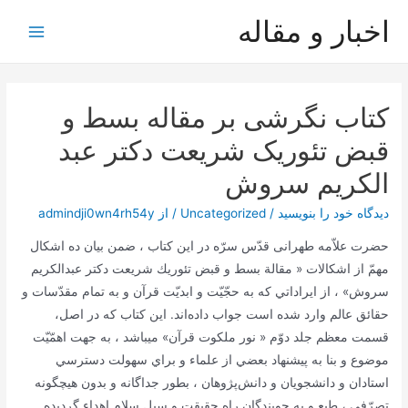
رش
اخبار و مقاله
ه
Main
حتوا
Menu
کتاب نگرشی بر مقاله بسط و
قبض تئوریک شریعت دکتر عبد
الکریم سروش
دیدگاه‌ خود را بنویسید
/
Uncategorized
/ از
admindji0wn4rh54y
حضرت‌ علاّمه‌ طهرانی قدّس‌ سرّه‌ در اين‌ كتاب‌ ، ضمن‌ بيان‌ ده‌ اشكال‌
مهمّ از اشكالات‌ « مقالة‌ بسط‌ و قبض‌ تئوريك‌ شريعت‌ دكتر عبدالكريم‌
سروش‌» ، از ايراداتي‌ كه‌ به‌ حجّيّت‌ و ابديّت‌ قرآن‌ و به تمام‌ مقدّسات‌ و
حقائق‌ عالم‌ وارد شده‌ است‌ جواب‌ داده‌اند. اين‌ كتاب‌ كه‌ در اصل‌،
قسمت‌ معظم‌ جلد دوّم‌ « نور ملكوت‌ قرآن‌» ميباشد ، به‌ جهت‌ اهمّيّت‌
موضوع‌ و بنا به‌ پيشنهاد بعضي‌ از علماء و براي‌ سهولت‌ دسترسي‌
استادان‌ و دانشجويان‌ و دانش‌پژوهان‌ ، بطور جداگانه‌ و بدون‌ هيچگونه‌
تصرّفي‌ ، طبع‌ و به‌ جويندگان‌ راه‌ حقيقت‌ و سبل‌ سلام‌ اهداء گرديده‌