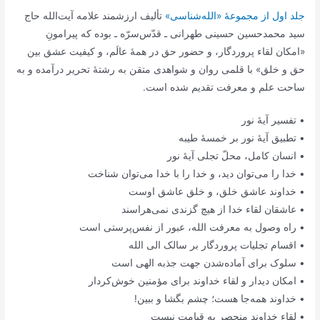
جلد اول از مجموعۀ «الله‌شناسی»
تألیف ارزشمند علامه آیت‌الله حاج
سید محمد‌حسین حسینی طهرانی ـ قدّس‌سرّه ـ بوده که پیرامونِ
«امکان لقاء پروردگار، و حضور حق در همۀ عالَم، و کیفیت عشق بین
حق و خلق» با قلمی روان و شواهدی متقن به رشتۀ تحریر درآمده و به
ساحت علم و معرفت تقدیم شده است.
• تفسیر آیۀ نور
• تطبیق آیۀ نور بر خمسۀ طیبه
• انسان کامل، محلّ تجلی آیۀ نور
• خدا را می‌توان دید، و خدا را با خدا می‌توان شناخت
• خداوند عاشق خلق، و خلق عاشق اوست
• عاشقان لقاء خدا از هیچ گزندی نمی‌هراسند
• راه وصول به معرفت الله، عبور از نفس‌پرستی است
• اقسام تجلیات پروردگار بر سالک الی الله
• سلوک برای آماده‌شدن جهت جذبه الهی است
• امکان دیدار و لقاء خداوند برای مؤمنین خوش‌کردار
• خداوند همه‌جا هست؛ چشم بگشا و ببین!
• لقاء خداوند منحصر به قیامت نیست