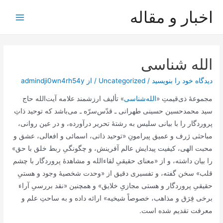
رش
اخبار و مقاله
ه
Main
حتوا
Menu
الله‌ شناسی
دیدگاه‌ خود را بنویسید
/
Uncategorized
/ از
admindji0wn4rh54y
مجموعۀ ذی‌قیمتِ «
الله‌شناسی
» تألیف ارزشمند علامه آیت‌الله حاج
سید محمد‌حسین حسینی طهرانی ـ قدّس‌سرّه ـ می‌باشد که توحید ذاتِ
پروردگار را با بیانی سلیس به رشتۀ تحریر درآورده، و در عین روانی،
مباحثی ژرف و عمیق پیرامونِ «توحید ذاتی، اسمائی و افعالی، عشق و
محبت الهی، کیفیت پیدایش عالم آفرینش، و چگونگیِ ربط خلق با حق»
را بیان داشته، و از «معنای حقیقیِ لقاء‌الله و مشاهدۀ پروردگار با چشم
قلب» سخن گفته، و تفسیری دقیق از «وحدت شخصیۀ وجود و هستیِ
حقیقیِ پروردگار و هستی مجازیِ خلایق» و همچنین «نقد بررسیِ آراء
برخی فِرَق و مذاهب، خصوصاً شیخیه» ارائه داده و به ساحتِ علم و
معرفت تقدیم شده است.