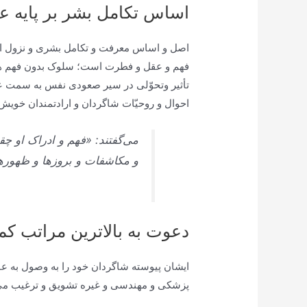
اساس تکامل بشر بر پایه 
اصل و اساس معرفت و تكامل بشرى و نزول اديان
فهم و عقل و فطرت است؛ سلوک بدون فهم همچو
تأثير وتحوّلى در سير صعودى نفس به سمت عال
احوال و روحيّات شاگردان و ارادتمندان خوي
می‌گفتند: «فهم و ادراک او چق
و مكاشفات و بروزها و ظهوره
دعوت به بالاترین مراتب کم
ایشان پيوسته شاگردان خود را به وصول به ع
پزشكى و مهندسى و غيره تشويق و ترغيب می 