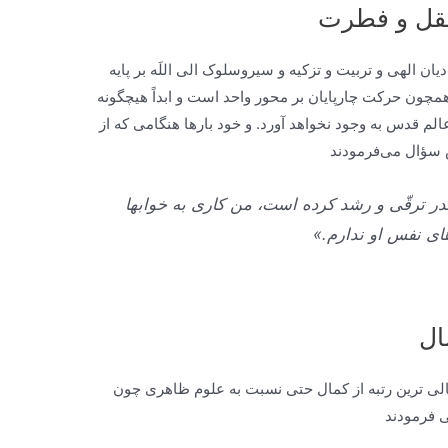
عقل و فطرت
 الهى و تربيت و تزكيه و سيروسلوک الى اللَه بر پايه
ن حركت چارپايان بر محور واحد است و ابداً هيچ‏گونه
م قدس به وجود نخواهد آورد. و خود بارها هنگامى كه از
ش سؤال می‌فرمودند
در ترقّى و رشد كرده است، من كارى به خواب‏ها
اى نفس او ندارم.»
ال
الی ترين رتبه از كمال حتى نسبت به علوم ظاهرى چون
‏فرمودند