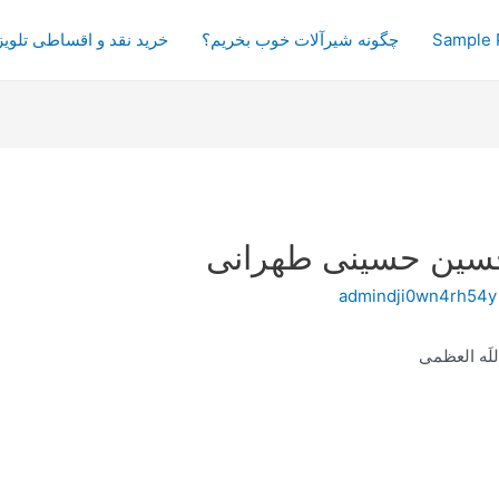
Sample 
چگونه شیرآلات خوب بخریم؟
خرید نقد و اقساطی تلویز
سین حسینی طهرانی
admindji0wn4rh54y
لَه العظمی