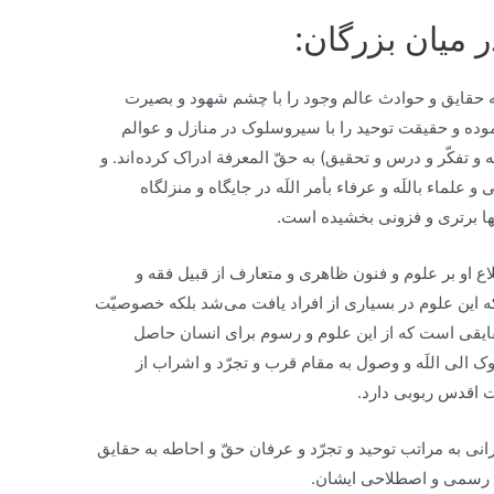
 میان بزرگان:
ه حقایق و حوادث عالم وجود را با چشم شهود و بصيرت
ه و حقيقت توحيد را با سیروسلوک در منازل و عوالم
 و تفكّر و درس و تحقيق) به حقّ المعرفة ادراک كرده اند. و
 علماء باللَه و عرفاء بأمر اللَه در جايگاه و منزلگاه
 آنها برترى و فزونى بخشيده است.
اع او بر علوم و فنون ظاهرى و متعارف از قبيل فقه و
اين علوم در بسيارى از افراد يافت می‌‏شد بلکه خصوصيّت
قايقى است كه از اين علوم و رسوم براى انسان حاصل
ک الى اللَه و وصول به مقام قرب و تجرّد و اشراب از
ات اقدس ربوبى دارد.
نى به مراتب توحيد و تجرّد و عرفان حقّ و احاطه به حقایق
ون رسمى و اصطلاحى ايشان.