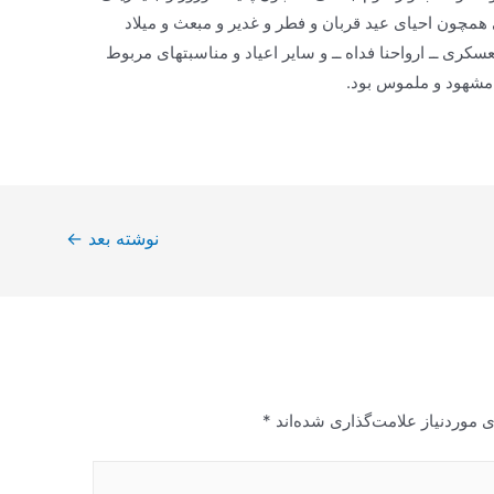
مچون احياى عيد قربان و فطر و غدير و مبعث و ميلاد
ى ــ ارواحنا فداه ــ و ساير اعياد و مناسبت‏هاى مربوط
مشهود و ملموس بود.
نوشته بعد
←
 موردنیاز علامت‌گذاری شده‌اند
*