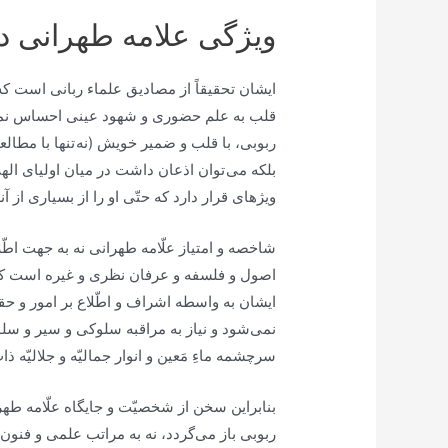
ویژگی علامه طهرانی در
ایشان تحقيقاً از مصاديق علماء ربانی است ك
قلب به علم حضورى و شهود عينى احساس نمود
ربوبى، با قلب و ضمير خويش (نه تنها با مطالعه
بلكه می توان اذعان داشت در ميان اولياى الهى و
ويژه‏اى قرار دارد كه حتّى او را از بسيارى از
شاخصه و امتياز علّامه طهرانى نه به جهت اطّل
اصول و فلسفه و عرفان نظرى و غيره است كه 
ايشان به واسطه اشراف و اطّلاع بر امور و ح
نمی‌‏شود و نياز به مراقبه سلوكى و سير و سلو
سرچشمه ماءِ مَعين و انوار جماليّه و جلاليّه ذ
بنابراين سخن از شخصيّت و جايگاه علّامه طهرا
ربوبى باز می‌‏گردد، نه به مراتب علمى و فن