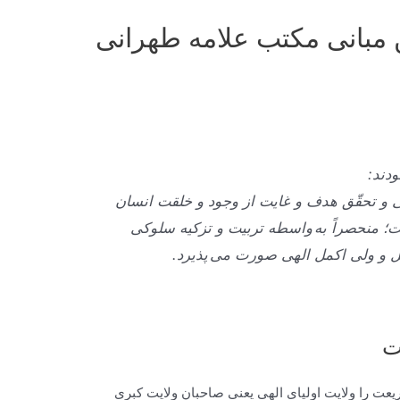
ن مبانی مکتب علامه طهرانی
دند:
ی و تحقّق هدف و غایت از وجود و خلقت انسان
؛ منحصراً به واسطه تربیت و تزکیه سلوکی
 و ولی اکمل الهی صورت می پذیرد.
ت
عت را ولايت اولياى الهى يعنى صاحبان ولايت كبرى