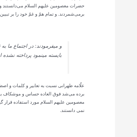
حضرات معصومين علیهم السلام می‏‌دانستند و 
برمی‌شمردند. و تمام همّ و غمّ خود را بر تبيين 
و می‏فرمودند: در اجتماع ما ب
بايسته می‏نمود پرداخته نشده 
علّامه طهرانى نسبت به تعابير و كلمات و اص
برده می‌‏شد فوق العاده حساس و موشكاف بودند
معصومين علیهم السلام مورد استفاده قرار گير
نمی دانستند.