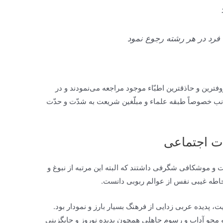
ن فرد در هر رشته رجوع نمود
‏ترين و حاذق‏ترين اطبّاء موجود مراجعه می‌نمودند و در
اجانب خصوصاً طبقه علماء و مبلّغين شريعت به شدّت و حدّت
ت اجتماعی
 و موشكافى شگرفى داشتند كه البته اين مرتبه از نبوغ و
حاطه غيبى نفس از عوالم ربوبى دانست.
ديده عربى زدايى از فرهنگ بسيار بارز و نمودار بود.
و محو آداب و رسوم جاهلى همچون پديده نوروز و جايگزينى