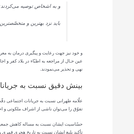
و به اشخاص توصيه می‌كردند:
بايد نزد بهترين و متخصّص‏تري
و خود نيز جهت رعايت و پيگيرى درمان به معروف
عين حـال از مراجعه به اطبّاء در بلاد كفر و 
نهى و تحذير می‌‏نمودند.
بینش دقیق نسبت به جریانا
علّامه طهرانى نسبت به جريانات اجتماعى دقّت
تفوّق را می‌توان ناشى از اشراف ملكوتى و ا
حسّاسيت ايشان نسبت به مساله کاهش جمعیت، پ
تأكيد بليغ ايشان نسبت به تاريخ هجرى قمرى 