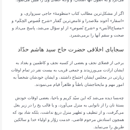
اگر از مشکل‌ترین مطالب کتاب «منظومۀ» حاجی سبزواری، و
«اسفار» آخوند ملاصدرا و غامض‌ترین گفتار «شرح فُصوص الحِکَم» و
«مصباح‌الأنس» و «شرح نُصوص» از او سؤال می‌شد، پاسخ می‌داد و
صحت و سقم آنها را برمی‌شمرد.
سجایای اخلاقی حضرت حاج سید هاشم حدّاد
برخی از فضلای نجف و بعضی از کسبه نجف و کاظمین و بغداد به
ایشان ارادت می‌ورزیدند و جمعی قریب به بیست نفر در تمام اوقات
زیارتی در مجلس ایشان اجتماع داشتند، و ایشان خودشان شخصاً به
امور مهم و مایحتاجشان باطناً و ظاهراً قیام می‌نمودند.
چه‌بسا دیده می‌شد که این سیّد کریم و باحیا، بعضی اوقات خودش
بستۀ نان را از نانوایی به منزل می‌آورد، و یا قالب یخ را در زیر بغل
می‌گرفت، و از تنظیف و تطهیر منزل دریغ نداشت، بلکه شاد بود که
همچون استادش مرحوم قاضی، خدمت زوّار و اولیاء خدا و سالکین
طریق را می‌نماید.