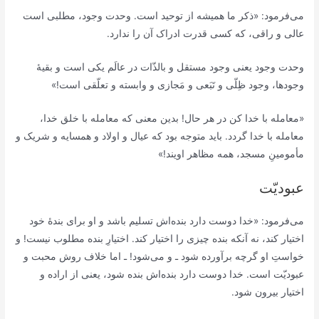
می‌فرمود: «ذکر ما همیشه از توحید است. وحدت وجود، مطلبی است
عالی و راقی، که کسی قدرت ادراک آن را ندارد.
وحدت وجود یعنی وجود مستقل و بالذّات در عالَم یکی است و بقیۀ
وجودها، وجود ظِلّی و تَبَعی و مَجازی و وابسته و تعلّقی است!»
«معامله با خدا کن در هر حال! بدین معنی که معامله با خلق خدا،
معامله با خدا گردد. باید متوجه بود که عیال و اولاد و همسایه و شریک و
مأمومینِ مسجد، همه مظاهر اویند!»
عبودیّت
می‌فرمود: «خدا دوست دارد بنده‌اش تسلیم باشد و او برای بندۀ خود
اختیار کند، نه آنکه بنده چیزی را اختیار کند. اختیارِ بنده مطلوب نیست! و
خواستِ او گرچه برآورده شود ـ و می‌شود! ـ اما خلاف روش محبت و
عبودیّت است. خدا دوست دارد بنده‌اش بنده شود، یعنی از اراده و
اختیار بیرون شود.