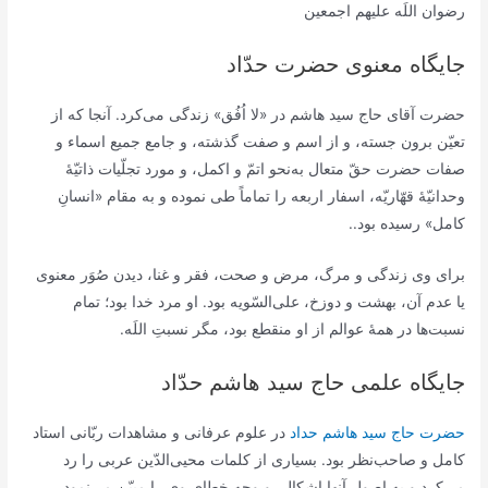
رضوان اللَه علیهم اجمعین
جایگاه معنوی حضرت حدّاد
حضرت آقاى حاج سيد هاشم در «لا اُفُق» زندگى می‌کرد. آنجا كه از
تعيّن برون جسته، و از اسم و صفت گذشته، و جامع جميع اسماء و
صفات حضرت حقّ متعال به‌نحو اتمّ و اكمل، و مورد تجلّيات ذاتيّۀ
وحدانيّۀ قهّاريّه، اسفار اربعه را تماماً طی نموده و به مقام «انسانِ
کامل» رسیده بود..
برای وی زندگی و مرگ، مرض و صحت، فقر و غنا، دیدن صُوَر معنوی
یا عدم آن، بهشت و دوزخ، علی‌السّویه بود. او مرد خدا بود؛ تمام
نسبت‌ها در همۀ عوالم از او منقطع بود، مگر نسبتِ اللَه.
جایگاه علمی حاج سید هاشم حدّاد
حضرت حاج سید هاشم حداد
در علوم عرفانی و مشاهدات ربّانی استاد
کامل و صاحب‌نظر بود. بسیاری از کلمات محیی‌الدّین عربی را رد
می‌کرد و به اصول آنها اشکال، و وجه خطای وی را مبیّن می‌نمود.