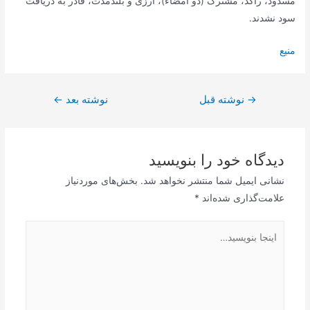
مسدود، راکد، مشترک (دو امضاء)، ارزی و بلندمدت، قادر به دریافت
سود نشدند.
منیع
راهبری
→
نوشته قبل
نوشته بعد
←
نوشته
دیدگاه‌ خود را بنویسید
نشانی ایمیل شما منتشر نخواهد شد.
بخش‌های موردنیاز
علامت‌گذاری شده‌اند
*
اینجا
بنویسید…