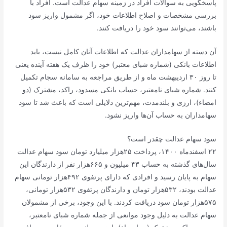
پاسخگویی به سوالات افراد در زمینه سهام عدالت است. افراد با
بررسی مشخصات و اصلاح اطلاعات خود، اگر مشمول واریز سود
باشند، می‌توانند سود خود را دریافت کنند.
آن دسته از سهامداران عدالت که اطلاعات آنان کامل نیست، باید
اطلاعات بانکی (شماره شبای معتبر) خود را ظرف یک هفته آینده یعنی
تا روز ۳۰ اردیبهشت ماه و از طریق مراجعه به سامانه سجام تکمیل
کنند. شماره شبای نامعتبر، حساب بانکی مسدود، راکد، مشترک (دو
امضاء)، ارزی و بلندمدت، مهم‌ترین دلایلی است که باعث شد تا سود
سهامداران به حساب آن‌ها واریز نشود.
سود سهام عدالت چقدر است؟
۲۲ اسفندماه ۱۴۰۰، پرداخت ۲۵هزار میلیارد تومان سود سهام عدالت
سال‌های گذشته به حساب ۴۳ میلیون و ۶۶۵هزار نفر از دارندگان این
سهام به پایان رسید و افرادی که دارای پرتفوی ۴۹۲هزار تومانی سهام
عدالت بودند، ۵٣٢هزار تومان و دارندگان پرتفوی ۵٣٢هزار تومانی،
۵٧۵هزار تومان سود دریافت کردند. با این وجود، برخی از مشمولان
سهام عدالت به دلیل وجود موانعی از جمله شماره شبای نامعتبر،