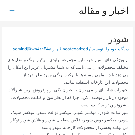
رش
اخبار و مقاله
ه
Main
حتوا
Menu
شودر
دیدگاه‌ خود را بنویسید
/
Uncategorized
/ از
admindji0wn4rh54y
از ویژگی های بسیار خوب این مجموعه تولیدی، ترکیب رنگ و مدل های
مختلف محصولات آن می باشد که به شما مشتریان عزیز این امکان را
می دهد تا در تمامی زمینه ها با ترکیب رنگی مورد نظر خود از
محصولات این کارخانه استفاده نمایید.
تجهیزات شانه ای را می توان به عنوان یکی از پرفروش ترین شیرآلات
موجود در بازار توصیف کرد، چرا که از نظر تنوع و کیفیت محصولات،
پیشروترین تولید کننده است.
شیر توالت شودر، میکسر شودر، میکسر توالت شودر، میکسر سینک
شودر، میکسر دوش شودر، فلاش سطحی شودر و فلاش شودر توکار
می توانند بخشی از محصولات کارخانه شودر باشند.
مکانیزم توکار و کیبورد در رنگ های متنوع از دیگر محصولات
شودر
می