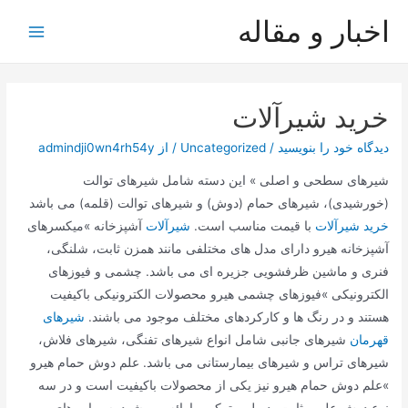
رش
اخبار و مقاله
ه
Main
حتوا
Menu
خرید شیرآلات
دیدگاه‌ خود را بنویسید
/
Uncategorized
/ از
admindji0wn4rh54y
شیرهای سطحی و اصلی » این دسته شامل شیرهای توالت
(خورشیدی)، شیرهای حمام (دوش) و شیرهای توالت (قلمه) می باشد
خرید شیرآلات
با قیمت مناسب است.
شیرآلات
آشپزخانه »میکسرهای
آشپزخانه هیرو دارای مدل های مختلفی مانند همزن ثابت، شلنگی،
فنری و ماشین ظرفشویی جزیره ای می باشد. چشمی و فیوزهای
الکترونیکی »فیوزهای چشمی هیرو محصولات الکترونیکی باکیفیت
هستند و در رنگ ها و کارکردهای مختلف موجود می باشند.
شیرهای
قهرمان
شیرهای جانبی شامل انواع شیرهای تفنگی، شیرهای فلاش،
شیرهای تراس و شیرهای بیمارستانی می باشد. علم دوش حمام هیرو
»علم دوش حمام هیرو نیز یکی از محصولات باکیفیت است و در سه
نوع دوش علمی ثابت، دوبل و ترکیبی ارائه می شود. سوپاپ های