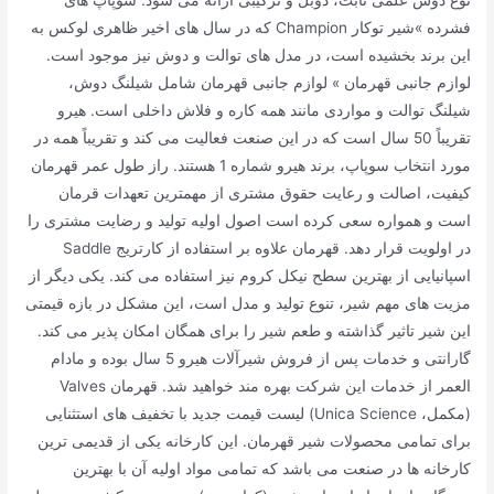
فشرده »شیر توکار Champion که در سال های اخیر ظاهری لوکس به
این برند بخشیده است، در مدل های توالت و دوش نیز موجود است.
لوازم جانبی قهرمان » لوازم جانبی قهرمان شامل شیلنگ دوش،
شیلنگ توالت و مواردی مانند همه کاره و فلاش داخلی است. هیرو
تقریباً 50 سال است که در این صنعت فعالیت می کند و تقریباً همه در
مورد انتخاب سوپاپ، برند هیرو شماره 1 هستند. راز طول عمر قهرمان
کیفیت، اصالت و رعایت حقوق مشتری از مهمترین تعهدات قرمان
است و همواره سعی کرده است اصول اولیه تولید و رضایت مشتری را
در اولویت قرار دهد. قهرمان علاوه بر استفاده از کارتریج Saddle
اسپانیایی از بهترین سطح نیکل کروم نیز استفاده می کند. یکی دیگر از
مزیت های مهم شیر، تنوع تولید و مدل است، این مشکل در بازه قیمتی
این شیر تاثیر گذاشته و طعم شیر را برای همگان امکان پذیر می کند.
گارانتی و خدمات پس از فروش شیرآلات هیرو 5 سال بوده و مادام
العمر از خدمات این شرکت بهره مند خواهید شد. قهرمان Valves
(مکمل، Unica Science) لیست قیمت جدید با تخفیف های استثنایی
برای تمامی محصولات شیر قهرمان. این کارخانه یکی از قدیمی ترین
کارخانه ها در صنعت می باشد که تمامی مواد اولیه آن با بهترین