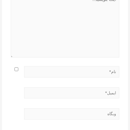
بنویسید…
نام*
ایمیل*
وبگاه