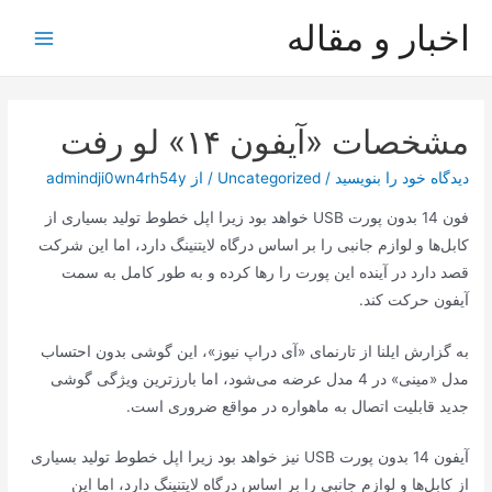
رش
اخبار و مقاله
ه
Main
حتوا
Menu
مشخصات «آیفون ۱۴» لو رفت
دیدگاه‌ خود را بنویسید
/
Uncategorized
/ از
admindji0wn4rh54y
فون 14 بدون پورت USB خواهد بود زیرا اپل خطوط تولید بسیاری از
کابل‌ها و لوازم جانبی را بر اساس درگاه لایتنینگ دارد، اما این شرکت
قصد دارد در آینده این پورت را رها کرده و به طور کامل به سمت
آیفون حرکت کند.
به گزارش ایلنا از تارنمای «آی دراپ نیوز»، این گوشی بدون احتساب
مدل «مینی» در 4 مدل عرضه می‌شود، اما بارزترین ویژگی گوشی
جدید قابلیت اتصال به ماهواره در مواقع ضروری است.
آیفون 14 بدون پورت USB نیز خواهد بود زیرا اپل خطوط تولید بسیاری
از کابل‌ها و لوازم جانبی را بر اساس درگاه لایتنینگ دارد، اما این