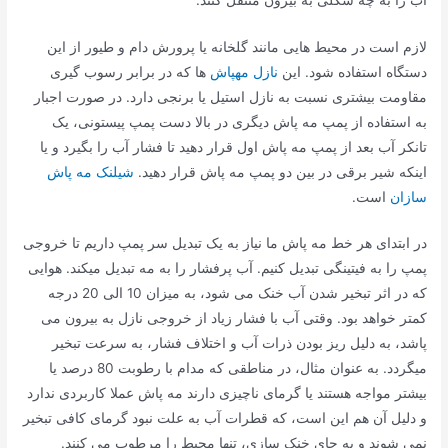
لازم است در محیط­ هایی مانند گل­خانه یا پرورش دام و طیور از این
دستگاه استفاده شود. این
نازل مهپاش
ها که در برابر رسوب گیری
مقاومت بیشتری نسبت به نازل استیل یا برنجی دارد. در صورت اجبار
به استفاده از پمپ مه پاش دیگری در بالا دست پمپ پیستونی، یک
تانکر آب بعد از پمپ مه پاش اول قرار دهید تا فشار آب را بگیرد و یا
اینکه شیر برقی در بین دو پمپ مه پاش قرار دهید.
شیلنک مه پاش
سازان
است.
در ابتدای هر خط مه پاش ما نیاز به یک تبدیل سر پمپ داریم تا خروجی
پمپ را به فیتینگی تبدیل کنیم. آب پرفشار را به مه تبدیل میکند. هوایی
که در اثر تبخیر شدن آب خنک می شود، به میزان 10 الی 20 درجه
کمتر خواهد بود. وقتی آب با فشار زیاد از خروجی نازل به بیرون می
پاشد، به دلیل ریز بودن ذرات آب و اختلاف فشار، به سرعت تبخیر
میگردد. به عنوان مثال، در مناطقی که مدام با رطوبت 80 درصد یا
بیشتر مواجه هستند یا گرمای ناچیزی دارند مه پاش عملا کاربردی ندارد
و دلیل آن هم این است، که قطرات آب به علت نبود گرمای کافی تبخیر
نمی شوند و به جای خنک سازی، تنها محیط را مرطوب می کنند.