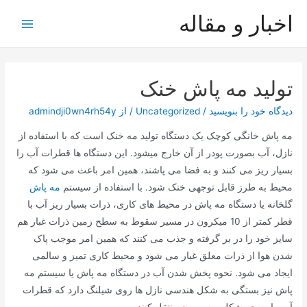
رش
اخبار و مقاله
ه
Main
حتوا
Menu
تولید مه پاش خنک
دیدگاه‌ خود را بنویسید
/
Uncategorized
/ از
admindji0wn4rh54y
مه پاش خانگی کوچک یک دستگاه تولید مه خنک است که با استفاده از
نازل، آب بصورت پودر از آن خارج میشود. این دستگاه ها قطرات آب را
بسیار ریز می کنند و به فضا می پاشند، همین امر باعث می شود که
محیط به طرز قابل توجهی خنک شود. با استفاده از سیستم
مه پاش
گلخانه یا دستگاه مه پاش در محیط های کاری، ذرات بسیار ریز آب با
قطر کمتر از 10 میکرون در مسیر سقوط به سطح زمین ذرات غبار هم
سایز خود را در بر گرفته و جذب می کنند که همین امر موجب پاک
شدن هوا از ذرات معلق غبار می شود و محیط کاری تمیز و سالمی
ایجاد می شود. نحوه پخش شدن آب در دستگاه مه پاش یا سیستم مه
پاش نیز بستگی به شکل هندسی نازل ها روی شیلنگ دارد که قطرات
آب را به چه شکلی به بیرون منتقل کنند.