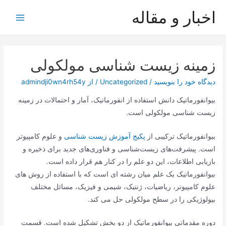
رش
اخبار و مقاله
ه
Main
حتوا
Menu
زمینه زیست شناسی مولکولی
دیدگاه‌ خود را بنویسید
/
Uncategorized
/ از
admindji0wn4rh54y
بیوانفورماتیک دانش استفاده از انفورماتیک، آمار و احتمالات در زمینه
زیست شناسی مولکولی است.
بیوانفورماتیک ترکیبی از
پکیج آموزش زیست شناسی
و علوم کامپیوتر
است. پیشرفت‌های زیست‌شناسی و فناوری‌های جدید برای ذخیره و
بازیابی اطلاعات، این دو علم را در کنار هم قرار داده است.
بیوانفورماتیک یک علم میان رشته ای است که با استفاده از روش های
علوم کامپیوتر، ریاضیات، ژنتیک، شیمی و فیزیک، مسائل مختلف
بیولوژیکی را در سطح مولکولی حل می کند.
دوره مقدماتی بیوانفورماتیک از دو بخش تشکیل شده است. قسمت