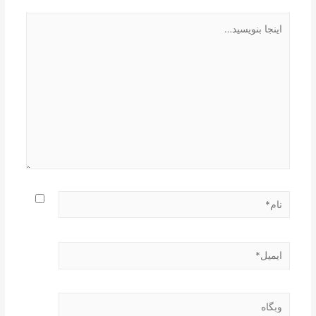
اینجا
بنویسید…
نام*
ایمیل*
وبگاه