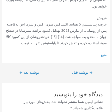
که سونی از تصمیم خودش صرف نظر کند این را نمی‌کند. رابطه پابرجا
خواهد بود.
فروش
عرضه پلیاستیشن 5 همانند اکسباکس سری اکس و سری اس بلافاصله
پس از رونمایی، از مارس 2021 بهدلیل کمبود تراشه نیمرسانا در سطح
جهان با محدودیت مواجه شد. [14] [15] خردهفروشان از این کمبود کالا
سوء استفاده کرده و تلاش کردند تا پلیاستیشن 5 را به قیمت
منبع
راهبری
→
نوشته قبل
نوشته بعد
←
نوشته
دیدگاه‌ خود را بنویسید
نشانی ایمیل شما منتشر نخواهد شد.
بخش‌های موردنیاز
علامت‌گذاری شده‌اند
*