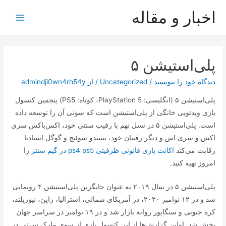
رش
اخبار و مقاله
ه
Main
حتوا
Menu
پلی‌استیشن ۵
دیدگاه‌ خود را بنویسید
/
Uncategorized
/ از
admindji0wn4rh54y
پلی‌استیشن ۵ (انگلیسی: PlayStation 5، کوتاه: PS5) پنجمین کنسول
بازی ویدئویی خانگی از پلی‌استیشن است که سونی آن را توسعه داده
است. پلی‌استیشن ۵ در نسل نهم با رقیب سنتی خود، اکس‌باکس سری
اکس و سری اس و دیگر رقیبان خود، نینتندو سوئیچ و گوگل استادیا
رقابت می‌کند
اکانت بازی قانونی ظرفیتی ps4 ps5 در گیم سنتر
را
امروز تهیه کنید.
پلی‌استیشن ۵ در سال ۲۰۱۹ به عنوان جایگزین پلی‌استیشن ۴ رونمایی
شد و در ۱۲ نوامبر ۲۰۲۰، در آمریکای شمالی، استرالیا، ژاپن، نیوزیلند،
کره جنوبی و سنگاپور روانه بازار شد و در ۱۹ نوامبر در سراسر جهان
پخش شد. اولین گزارش‌ها از این کنسول بازی از سوی مارک سرنی در