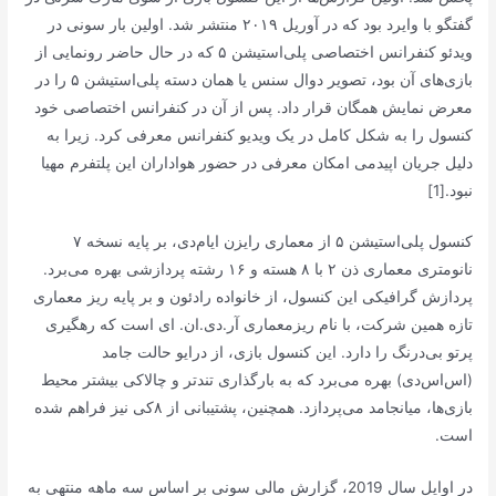
گفتگو با وایرد بود که در آوریل ۲۰۱۹ منتشر شد. اولین بار سونی در
ویدئو کنفرانس اختصاصی پلی‌استیشن ۵ که در حال حاضر رونمایی از
بازی‌های آن بود، تصویر دوال سنس یا همان دسته پلی‌استیشن ۵ را در
معرض نمایش همگان قرار داد. پس از آن در کنفرانس اختصاصی خود
کنسول را به شکل کامل در یک ویدیو کنفرانس معرفی کرد. زیرا به
دلیل جریان اپیدمی امکان معرفی در حضور هواداران این پلتفرم مهیا
نبود.[1]
کنسول پلی‌استیشن ۵ از معماری رایزن ایام‌دی، بر پایه نسخه ۷
نانومتری معماری ذن ۲ با ۸ هسته و ۱۶ رشته پردازشی بهره می‌برد.
پردازش گرافیکی این کنسول، از خانواده رادئون و بر پایه ریز معماری
تازه همین شرکت، با نام ریزمعماری آر.دی.ان. ای است که رهگیری
پرتو بی‌درنگ را دارد. این کنسول بازی، از درایو حالت جامد
(اس‌اس‌دی) بهره می‌برد که به بارگذاری تندتر و چالاکی بیشتر محیط
بازی‌ها، میانجامد می‌پردازد. همچنین، پشتیبانی از ۸کی نیز فراهم شده
است.
در اوایل سال 2019، گزارش مالی سونی بر اساس سه ماهه منتهی به