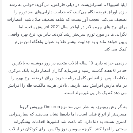
ایلیا اسپیواک، استراتژیست در دیلی فارکس، می‌گوید: «وقتی به رشد
بازده اوراق قرضه نگاه می‌کنید، که جذابیت دارایی‌های ضد تورم را
تضعیف می‌کند، تعجب آور نیست که شاهد تضعیف طلا باشید. انتظارات
برای نرخ های بهره بالاتر در اواخر سال 2021 افزایش یافت، اما
نگرانی ها در مورد تورم سریعتر رشد کردند. بنابراین، نرخ بهره واقعی
پایین خواهد ماند و به جذابیت بیشتر طلا به عنوان پناهگاه امن تورم
کمک می کند.
بازدهی خزانه داری 10 ساله ایالات متحده در روز دوشنبه به بالاترین
حد در 6 هفته گذشته رسید و سرمایه گذاران انتظار دارند بانک مرکزی
بلافاصله پس از انقباض کامل برنامه خرید اوراق قرضه، نرخ بهره را
در ماه مارس افزایش دهد. بازدهی بالاتر، هزینه مالکیت طلا را افزایش
می دهد که یک دارایی غیرمولد است.
به گزارش رویترز، به نظر می‌رسد نوع Omicron ویروس کرونا
مسری‌تر از انواع قبلی است، اما داده‌ها نشان می‌دهند که بیماری‌زایی
کمتری نسبت به دلتا دارد، که باعث شد کشورها اقدامات پیشگیرانه
سختی را اجرا کنند. اگرچه سومین دوز واکسن برای کودکان در ایالات