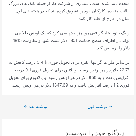
متحده تایید شده است، بسیاری از شرکت ها، از جمله بانک های بزرگ
ایالات متحده، کارکنان خود را تشویق کرده اند که در هفته های اول
سال در خارج از خانه کار کنند.
وانگ تائو، تحلیلگر فنی رویترز پیش بینی کرد که یک اونس طلا می
تواند در اطراف سطح حمایت 1801 دلار تثبیت شود و مقاومت 1815
دلار را آزمایش کند.
در سایر فلزات گرانبها، نقره برای تحویل فوری با 0.4 درصد کاهش به
22.77 دلار در هر اونس رسید. و پلاتین برای تحویل فوری 0.1 درصد
افزایش یافت و به 956 دلار در هر اونس رسید. و پالادیوم برای تحویل
فوری 1.2 درصد افزایش یافت و به 1847.69 دلار در هر اونس رسید.
راهبری
→
نوشته قبل
نوشته بعد
←
نوشته
دیدگاه‌ خود را بنویسید