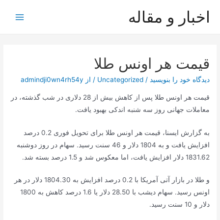
رش
اخبار و مقاله
ه
Main
حتوا
Menu
قیمت هر اونس طلا
دیدگاه‌ خود را بنویسید
/
Uncategorized
/ از
admindji0wn4rh54y
قیمت هر اونس طلا پس از کاهش بیش از 28 دلاری در شب گذشته، در
معاملات جهانی روز سه شنبه اندکی بهبود یافت.
به گزارش ایسنا، قیمت هر اونس طلا برای تحویل فوری 0.2 درصد
افزایش یافت و به 1804 دلار و 46 سنت رسید. سهام در روز دوشنبه
1831.62 دلار افزایش یافت، اما معکوس شد و 1.5 درصد بسته شد.
و طلا در بازار آتی آمریکا با 0.2 درصد افزایش به 1804.30 دلار در هر
اونس رسید. سهام دیشب با 28.50 دلار یا 1.6 درصد کاهش به 1800
دلار و 10 سنت رسید.