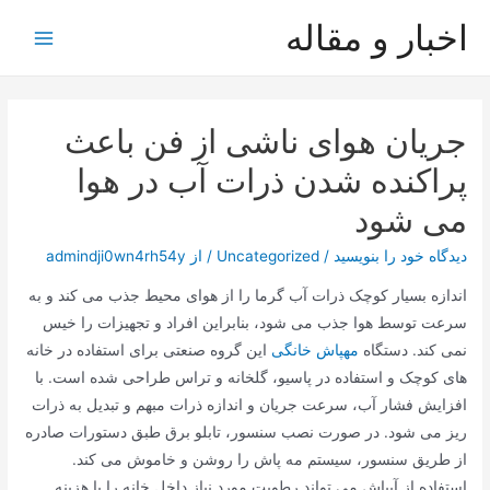
رش
اخبار و مقاله
ه
Main
حتوا
Menu
جریان هوای ناشی از فن باعث
پراکنده شدن ذرات آب در هوا
می شود
دیدگاه‌ خود را بنویسید
/
Uncategorized
/ از
admindji0wn4rh54y
اندازه بسیار کوچک ذرات آب گرما را از هوای محیط جذب می کند و به
سرعت توسط هوا جذب می شود، بنابراین افراد و تجهیزات را خیس
نمی کند. دستگاه
مهپاش خانگی
این گروه صنعتی برای استفاده در خانه
های کوچک و استفاده در پاسیو، گلخانه و تراس طراحی شده است. با
افزایش فشار آب، سرعت جریان و اندازه ذرات مبهم و تبدیل به ذرات
ریز می شود. در صورت نصب سنسور، تابلو برق طبق دستورات صادره
از طریق سنسور، سیستم مه پاش را روشن و خاموش می کند.
استفاده از آبپاش می تواند رطوبت مورد نیاز داخل خانه را با هزینه