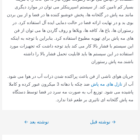
بسیار کم تامین کند. از سیستم اسپرینکلر می توان در موارد دیگری
مانند مه پاش در گلخانه ها، پخش خوشبو کننده ها در فضا و از بین بردن
بوی بد و در نهایت ارائه فضا در حالت دمایی ایده آل استفاده کرد. در
رستوران ها، باغ ها، کافه ها، ویلاها و روف گاردن ها می توان از فن
های مه پاش برای تهویه مطبوع استفاده کرد. بنابراین با توجه به اینکه
این سیستم با فشار بالا کار می کند باید توجه داشت که تجهیزات مورد
استفاده در این سیستم ها باید قابلیت تحمل فشار بالا را داشته
باشند.مه پاش رستوران
جریان هوای ناشی از فن باعث پراکنده شدن ذرات آب در هوا می شود.
آب از
نازل های مه پاش
ضد چکه با دهانه 3 میکرون عبور کرده و کاملا
پاشیده می شود. توزیع آب به صورت مه سرد در فضا توسط دستگاه
مه پاش گلخانه ای تاثیری بر طعم غذا ندارد.
راهبری
→
نوشته قبل
نوشته بعد
←
نوشته