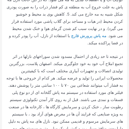
پاش به علت خروج آب به منطقه ی کم فشار ذرات را به صورت پودری
شکل شبیه به مه خارج می کند. 5. کاهش بوی بد محیط و خوشبو
کردن محیط (در هیات و مساجد برای گلاب پاشی مورد استفاده قرار
می گیرد). و در نهایت سبب کم شدن گرمای هوا و خنک شدن محیط
می شود.
مه پاش پرورش قارچ
با استفاده از نازل، آب را پودر کرده و
در فضا پراکنده میکند.
در نتیجه تا حد زیادی از احتمال مسدود شدن سوراخهای نازلها در اثر
تجمع املاح آب خود به خود جلوگیری میکند. اصفهان پلاست، بزرگترین
تولیدی اتصالات و تجهیزات آبیاری مختلف است که با کیفیتترین
محصولات ایرانی را تولید و عرضه میکند. هر کدام از خروجی ها با توجه
به فشار آب میتوانند شعاعی بین ۷۰ تا ۱۰۰ سانتی متر را پوشش دهند.
فیلتر های مورد استفاده در سیستم مه پاش گلخانه ای از دو نوع پلی
فسفات و نمدی می باشند. قبل از به روی کار آمدن تکنولوژی سیستم
رطوبت ساز ، خنک کردن و سرمایش کارگاه ها ، کارخانه ها در صنعت
به ویژه صنایعی که فرایند آن ها در معرض هوای آزاد بود ، با سیستم
های سرمایش مرسوم و قدیمی ممکن نبود. نازل های مه پاش به دلیل
دارا بودن منافذ بسیار ریز و کمتر از یک میلی متر درسیستم های مه