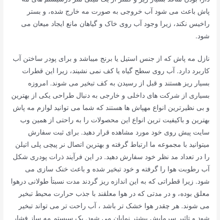
پاش باعث می شود آب خروجی به صورت مه خارج شده، و بستر
راخیس نکند، زیرا وجود آب روی خاک و گیاهان مانع ایجاد میعان می
شود.
نازل مه پاش که از جنس استیل یا برنج می­باشد و برای پودر ساختن آب
کاربرد دارد. آب روی سطح گیاه یا کف نمی نشیند، زیرا این قطرات
بسیار ریز هستند و قبل از رسیدن به کف تبخیر می شوند. امروزه
بسیاری از شرکت های داخلی و خارجی به دنبال طراحی یکی از بهترین
و بی نظیرترین انواع مهپاش ها هستند که شما می توانید لوازم مه پاش
بهترین و باکیفیت ترین انواع این محصولات را به راحتی از همین وب
سایت پیش روی خود مورد مشاهده قرار دهید. برای ثبت سفارش
میتوانید با مجموعه ما ارتباط گرفته و بهترین اتصال نر پیچی پلی اتیلن
را در تعداد مد نظر خود سفارش دهید. در این فرآیند ذرات پودری شکل
آب رطوبت هوا را گرفته و خود تبخیر شده و باعث خنک سازی می
شود. زیرا قطراتی که به این اندازه ریز گردند مدت نسبتأ طولانی درهوا
معلق بوده، و در مدتی که در هوا معلقند با جذب حرارت محیط تبخیر
می شوند. هر چقدر هوا خشک تر باشد ، آب راحت تر می تواند تبخیر
شود و تاثیر سرمایش بیشتر نمایان می شود. یک سیستم مه ساز فشار