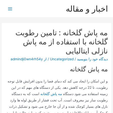
رش
اخبار و مقاله
ه
Main
حتوا
Menu
مه پاش گلخانه : تامین رطوبت
گلخانه با استفاده از مه پاش
نازلی ایتالیایی
دیدگاه‌ خود را بنویسید
/
Uncategorized
/ از
admindji0wn4rh54y
مه پاش گلخانه
و این امکان را ایجاد می کند که دمای فضا را بدون افزایش قابل توجه
رطوبت، تا 22 درجه کاهش دهد. یکی از دستگاه های مهم که در این
زمینه استفاده می شود دستگاه
مه پاش گلخانه
است که به دستگاه
رطوبت ساز نیز معروف است. آب تحت فشار از طریق لوله ها وارد
نازل های بسیار کوچک شده و از آن جا خارج می شود و تشکیل ذرات
کوچک آب و یا اصطلاحا تبدیل به مه می شود. که در این حالت نازل مه