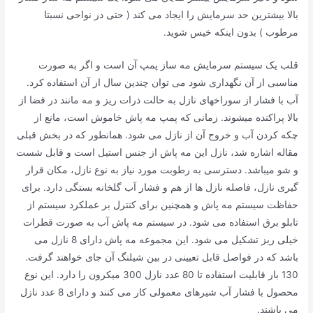
بالا بیشترین حد سرمایش را ایجاد می کند ( حتی در نواحی نسبتا
مرطوب ) بدون اینکه خیس شوید.
قلب یک سیستم سرمایش مه ساز پمپ آن است و اگر به صورت
مناسبی از آن نگهداری شود می توان چندین سال از آن استفاده کرد.
آب با فشار از سوراخهای نازل به حالت ذرات ریز و مه مانند در فضا از
بالا پراکنده میشوند. زمانی که پمپ مه پاش خاموش است، مانع از
چکه کردن آب و خروج آن از نازل می شود. همانطور که در بخش قبلی
مقاله اشاره شد، نازل این مه پاش از جنس استیل است و قابل شست
و شو میباشد. دسترسی به رطوبت مورد نیاز به نوع نازل، مکان قرار
گیری نازل، فاصله نازل ها از هم و فشار آب گلخانه بستگی دارد. برای
حفاظت سیستم مه پاش و همچنین برای کنترل بر عملکرد سیستم از
تابلو برق استفاده می شود. در سیستم مه پاش آب به صورت قطرات
خیلی ریز تشکیل می شود. این مجموعه مه پاش دارای 8 نازل می
باشد که در فواصل قابل تعیینی در بین شیلنگ آن جای خواهند گرفت.
130 بار قابلیت استفاده تا 80 عدد نازل 300 میکرون را دارد. این نوع
محصول با فشار آب شیرهای معمولی کار می کنند و دارای 8 عدد نازل
می باشند.