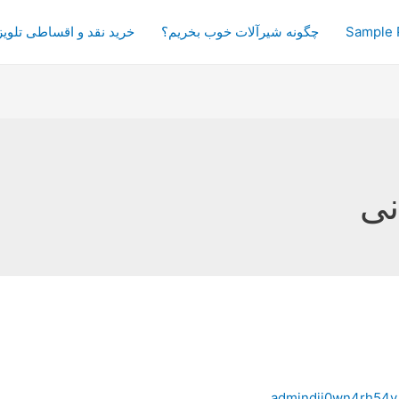
Sample 
چگونه شیرآلات خوب بخریم؟
خرید نقد و اقساطی تلویز
نی
admindji0wn4rh54y