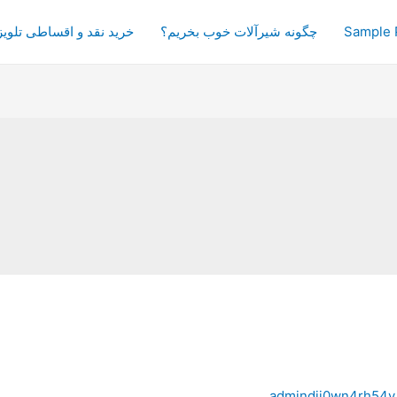
Sample 
چگونه شیرآلات خوب بخریم؟
خرید نقد و اقساطی تلویز
admindji0wn4rh54y