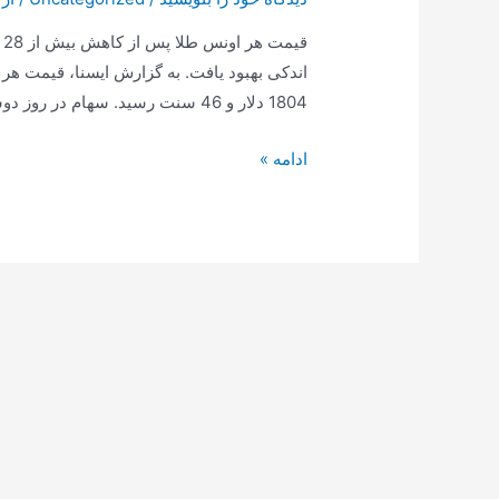
ق
1804 دلار و 46 سنت رسید. سهام در روز دوشنبه 1831.62 دلار افزایش یافت، اما معکوس …
قیمت
ادامه »
هر
اونس
طلا