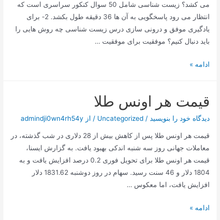
می کشد؟ زیست شناسی شامل 50 سوال کنکور سراسری است که
انتظار می رود پاسخگویی به آن ها 36 دقیقه طول بکشد. 2- برای
یادگیری موفق و درونی سازی درس زیست شناسی چه روش هایی را
باید دنبال کنیم؟ موفقیت برای موفقیت …
درس
ادامه »
زیست
شناسی
قیمت هر اونس طلا
در
کنکور
دیدگاه‌ خود را بنویسید
/
Uncategorized
/ از
admindji0wn4rh54y
قیمت هر اونس طلا پس از کاهش بیش از 28 دلاری در شب گذشته، در
معاملات جهانی روز سه شنبه اندکی بهبود یافت. به گزارش ایسنا،
قیمت هر اونس طلا برای تحویل فوری 0.2 درصد افزایش یافت و به
1804 دلار و 46 سنت رسید. سهام در روز دوشنبه 1831.62 دلار
افزایش یافت، اما معکوس …
قیمت
ادامه »
هر