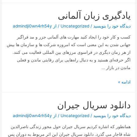
اونس
یادگیری زبان آلمانی
طلا
دیدگاه‌ خود را بنویسید
/
Uncategorized
/ از
admindji0wn4rh54y
کسب و کار خود را ایجاد کنید مهارت های آلمانی جزر و مد فراگیر
جهانی شدن به این معنی است که امروزه شرکت ها و سازمان ها بیش
از هر زمان دیگری در فراسوی مرزهای بین المللی فعالیت می کنند.
اگر حرفه‌ای هستید و به دنبال راه‌هایی برای رقابتی ماندن و فعلی
ماندن در بازار …
یادگیری
ادامه »
زبان
آلمانی
دانلود سریال جیران
دیدگاه‌ خود را بنویسید
/
Uncategorized
/ از
admindji0wn4rh54y
همانطور که اشاره کردیم سریال جیران حول محور زندگی ناصرالدین
شاه قاجار می گذرد. دانلود سریال جیران این اثر مربوط به دوران پس