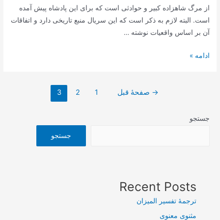
از مرگ شاهزاده کبیر و حوادثی است که برای این پادشاه پیش آمده
است. البته لازم به ذکر است که این سریال منبع تاریخی دارد و اتفاقات
آن بر اساس واقعیات نوشته …
دانلود
ادامه »
سریال
جیران
صفحه‌بندی
→
صفحهٔ قبل
1
2
3
نوشته‌ها
جستجو
جستجو
Recent Posts
ترجمۀ تفسیر المیزان
مثنوی معنوی