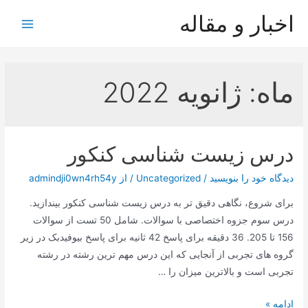
رش
اخبار و مقاله
ه
Main
حتوا
Menu
ماه:
ژانویه 2022
درس زیست شناسی کنکور
دیدگاه‌ خود را بنویسید
/
Uncategorized
/ از
admindji0wn4rh54y
برای شروع، نگاهی دقیق تر به درس زیست شناسی کنکور بیندازید.
درس سوم جزوه اختصاصی با سوالات. شامل 50 تست از سوالات
156 تا 205. 36 دقیقه برای پاسخ 42 ثانیه برای پاسخ بیوفیدبک در زیر
گروه های تجربی از آنجایی که این درس مهم ترین رشته در رشته
تجربی است و بالاترین میزان را …
درس
ادامه »