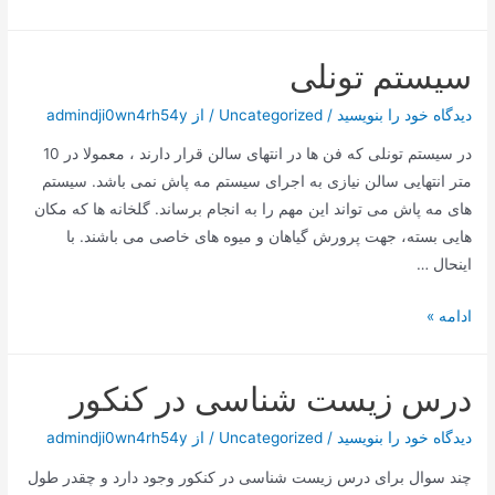
زیست
شناسی
سیستم تونلی
کنکور
دیدگاه‌ خود را بنویسید
/
Uncategorized
/ از
admindji0wn4rh54y
در سیستم تونلی که فن ها در انتهای سالن قرار دارند ، معمولا در 10
متر انتهایی سالن نیازی به اجرای سیستم مه پاش نمی باشد. سیستم
های مه پاش می تواند این مهم را به انجام برساند. گلخانه ها که مکان
هایی بسته، جهت پرورش گیاهان و میوه های خاصی می باشند. با
اینحال …
سیستم
ادامه »
تونلی
درس زیست شناسی در کنکور
دیدگاه‌ خود را بنویسید
/
Uncategorized
/ از
admindji0wn4rh54y
چند سوال برای درس زیست شناسی در کنکور وجود دارد و چقدر طول